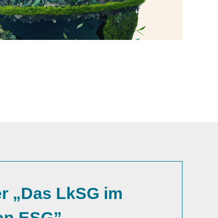
r „Das LkSG im
on ESG”