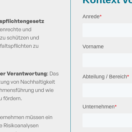
Anrede
*
tspflichtengesetz
henrechte und
 zu schützen und
altspflichten zu
Vorname
aler Verantwortung
:
Das
Abteilung / Bereich
*
ung von Nachhaltigkeit
nehmensführung und wie
 fördern​.
Unternehmen
*
ernehmen müssen ein
e Risikoanalysen