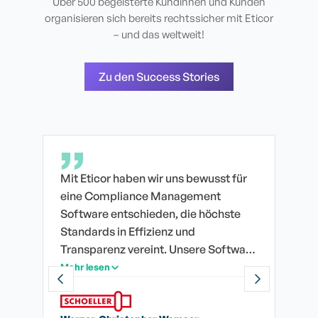
Über 500 begeisterte Kundinnen und Kunden
organisieren sich bereits rechtssicher mit Eticor
– und das weltweit!
Zu den Success Stories
aben wir uns bewusst für
Für uns ist Compliance nicht 
iance Management
Aufgabe einer Abteilung, son
schieden, die höchste
Führungsprinzip – vom Vorsta
 Effizienz und
jede operative Einheit.
vereint. Unsere Software
 uns, rechtliche
en transparent und
nserem Unternehmen zu