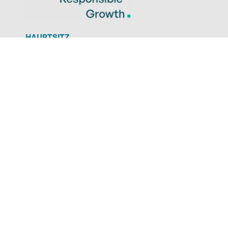
HAUPTSITZ
Grundtalring 37
63868 Großwallstadt
KÖLN
Amsterdamer Straße 192
50735 Köln
LEIPZIG
Humboldtstraße 2
04105 Leipzig
NANJING
No. 3 Jinma Road, Qixia
Nanjing, 210049 China