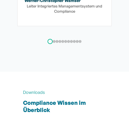
.
topher Wamser
Axel Daniels
iertes Managementsystem und
Process & Quality Compliance Spe
Compliance
Manager Environment & Energy | 
Forwarding GmbH
Downloads
Compliance Wissen im
Überblick