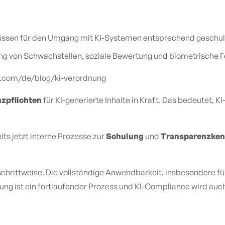
ssen für den Umgang mit KI-Systemen entsprechend geschult
g von Schwachstellen, soziale Bewertung und biometrische Fer
cor.com/de/blog/ki-verordnung
zpflichten
für KI-generierte Inhalte in Kraft. Das bedeutet, KI
ts jetzt interne Prozesse zur
Schulung
und
Transparenzken
schrittweise. Die vollständige Anwendbarkeit, insbesondere für 
ung ist ein fortlaufender Prozess und KI-Compliance wird a