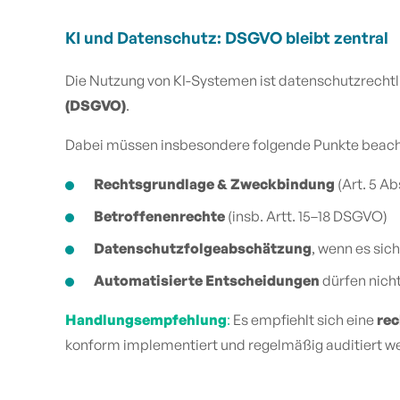
KI und Datenschutz: DSGVO bleibt zentral
Die Nutzung von KI-Systemen ist datenschutzrechtl
(DSGVO)
.
Dabei müssen insbesondere folgende Punkte beach
Rechtsgrundlage & Zweckbindung
(Art. 5 Abs
Betroffenenrechte
(insb. Artt. 15–18 DSGVO)
Datenschutzfolgeabschätzung
, wenn es sich
Automatisierte Entscheidungen
dürfen nicht
Handlungsempfehlung
:
Es empfiehlt sich eine
rec
konform implementiert und regelmäßig auditiert w