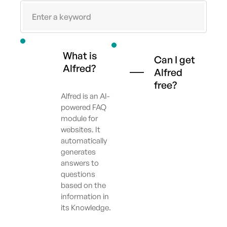
What is
Can I get
Alfred?
Alfred
free?
Alfred is an AI-
powered FAQ
module for
websites. It
automatically
generates
answers to
questions
based on the
information in
its Knowledge.