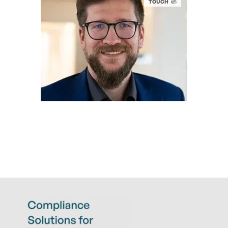
TOUCH
THOMAS TESCHNER
Ass. Jur.
Legal Compliance Expert
t.teschner@eticor.com
+49 6022 2656 120